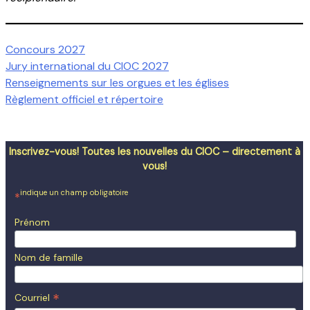
Concours 2027
Jury international du CIOC 2027
Renseignements sur les orgues et les églises
Règlement officiel et répertoire
Inscrivez-vous! Toutes les nouvelles du CIOC – directement à
vous!
indique un champ obligatoire
*
Prénom
Nom de famille
*
Courriel