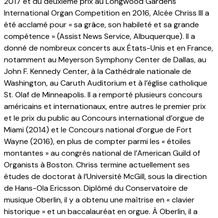
2017 et du deuxième prix au Longwood Gardens
International Organ Competition en 2016, Alcée Chriss III a
été acclamé pour « sa grâce, son habileté et sa grande
compétence » (Assist News Service, Albuquerque). Il a
donné de nombreux concerts aux États-Unis et en France,
notamment au Meyerson Symphony Center de Dallas, au
John F. Kennedy Center, à la Cathédrale nationale de
Washington, au Caruth Auditorium et à l’église catholique
St. Olaf de Minneapolis. Il a remporté plusieurs concours
américains et internationaux, entre autres le premier prix
et le prix du public au Concours international d’orgue de
Miami (2014) et le Concours national d’orgue de Fort
Wayne (2016), en plus de compter parmi les « étoiles
montantes » au congrès national de l’American Guild of
Organists à Boston. Chriss termine actuellement ses
études de doctorat à l’Université McGill, sous la direction
de Hans-Ola Ericsson. Diplômé du Conservatoire de
musique Oberlin, il y a obtenu une maîtrise en « clavier
historique » et un baccalauréat en orgue. À Oberlin, il a