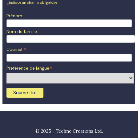
indique un champ obligatoire
*
Prénom
Nom de famille
*
Courriel
*
Préférence de langue
© 2025 - Techne Creations Ltd.