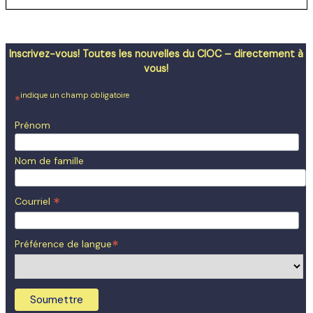
Inscrivez-vous! Toutes les nouvelles du CIOC – directement à
vous!
indique un champ obligatoire
*
Prénom
Nom de famille
*
Courriel
*
Préférence de langue