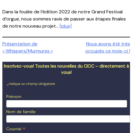
Dans la foulée de l’édition 2022 de notre Grand Festival
d’orgue, nous sommes ravis de passer aux étapes finales
de notre nouveau projet…
[plus]
Navigation
Présentation de
Nous avons été très
« Whispers/Murmures »
occupés ce mois-ci !
de
l'article
Inscrivez-vous! Toutes les nouvelles du CIOC – directement à
vous!
indique un champ obligatoire
*
Prénom
Nom de famille
*
Courriel