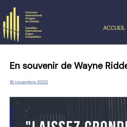
Skip
to
content
ACCUEIL
En souvenir de Wayne Ridde
16 novembre 2022