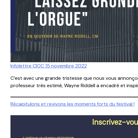
Infolettre CIOC 15 novembre 2022
C’est avec une grande tristesse que nous vous annonçon
professeur très estimé, Wayne Riddell a encadré et inspi
Navigation
Récapitulons et revivons les moments forts du festival !
de
Inscrivez-vou
l'article
indique un champ obligatoire