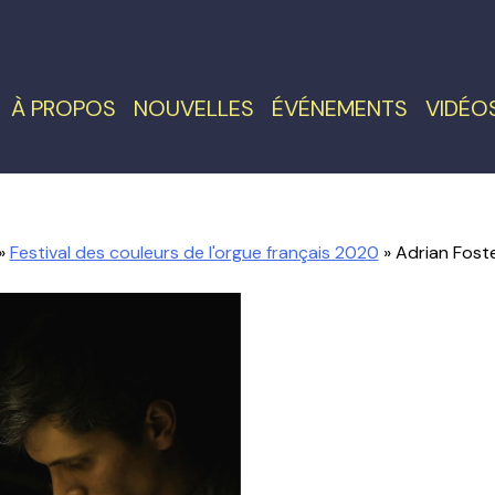
À PROPOS
NOUVELLES
ÉVÉNEMENTS
VIDÉO
»
Festival des couleurs de l'orgue français 2020
» Adrian Foste