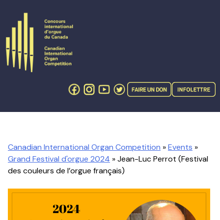
Skip
to
content
Canadian International Organ Competition
»
Events
»
Grand Festival d'orgue 2024
» Jean-Luc Perrot (Festival
des couleurs de l’orgue français)