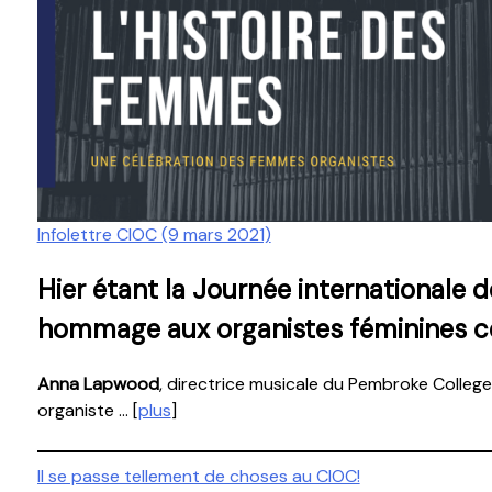
Infolettre CIOC (9 mars 2021)
Hier étant la Journée internationale 
hommage aux organistes féminines ce 
Anna Lapwood
, directrice musicale du Pembroke College
organiste … [
plus
]
Navigation
Il se passe tellement de choses au CIOC!