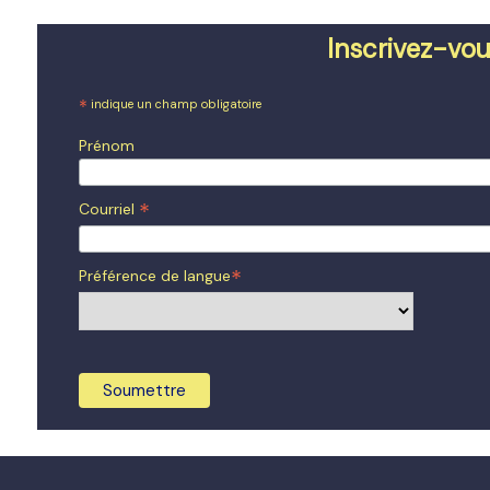
de
Inscrivez-vou
l'article
*
indique un champ obligatoire
Prénom
*
Courriel
*
Préférence de langue