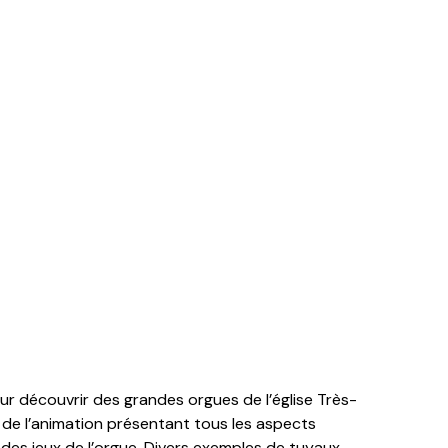
r découvrir des grandes orgues de l’église Très-
de l’animation présentant tous les aspects
des jeux de l’orgue. Divers exemples de tuyaux