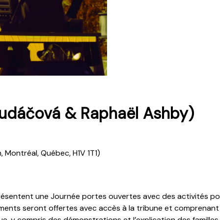
Budáčová & Raphaël Ashby)
, Montréal, Québec, H1V 1T1)
ésentent une Journée portes ouvertes avec des activités pou
ments seront offertes avec accès à la tribune et comprenant 
, y compris des démonstrations et l’explication des familles 