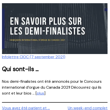
Infolettre CIOC (7 september 2021)
Qui sont-ils …
Nos demi-finalistes ont été annoncés pour le Concours
international d’orgue du Canada 2021! Découvrez qui ils
sont et leur bios … [
plus
]
Navigation
Vous avez été patient et …
Un week-end complet