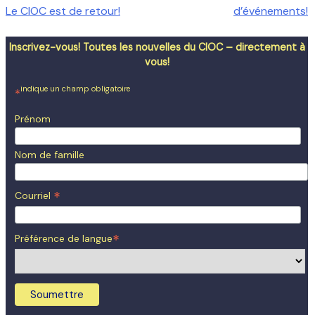
Le CIOC est de retour!
d’événements!
de
l'article
Inscrivez-vous! Toutes les nouvelles du CIOC – directement à
vous!
indique un champ obligatoire
*
Prénom
Nom de famille
*
Courriel
*
Préférence de langue