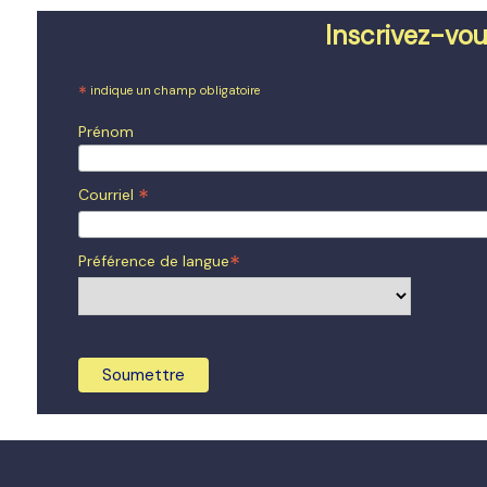
de
Inscrivez-vou
l'article
*
indique un champ obligatoire
Prénom
*
Courriel
*
Préférence de langue