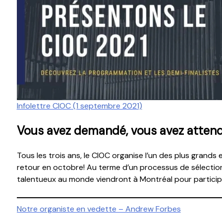
Infolettre CIOC (1 septembre 2021)
Vous avez demandé, vous avez attendu,
Tous les trois ans, le CIOC organise l’un des plus grand
retour en octobre! Au terme d’un processus de sélection 
talentueux au monde viendront à Montréal pour particip
Navigation
Notre organiste en vedette – Andrew Forbes