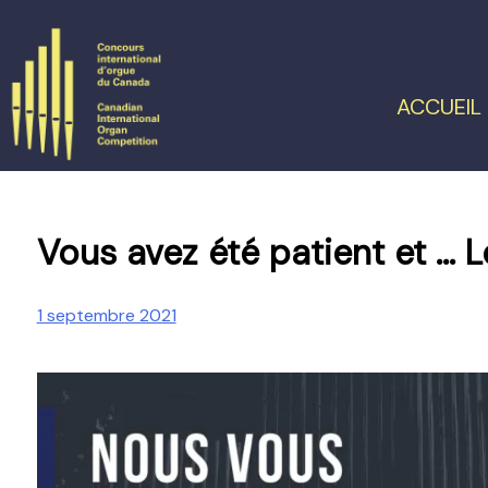
Skip
to
content
ACCUEIL
Vous avez été patient et … L
1 septembre 2021