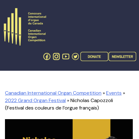
Skip
to
content
Canadian International Organ Competition
»
Events
»
2022 Grand Organ Festival
» Nicholas Capozzoli
(Festival des couleurs de l’orgue français)